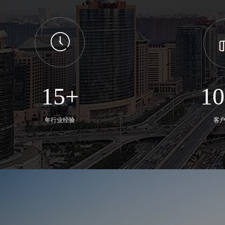
ꂂ
15+
1
年行业经验
客