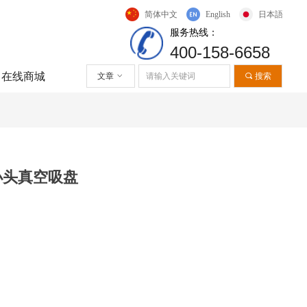
简体中文
English
日本語
服务热线
：
400-158-6658
在线商城
文章
ꀁ
끠
搜索
小头真空吸盘