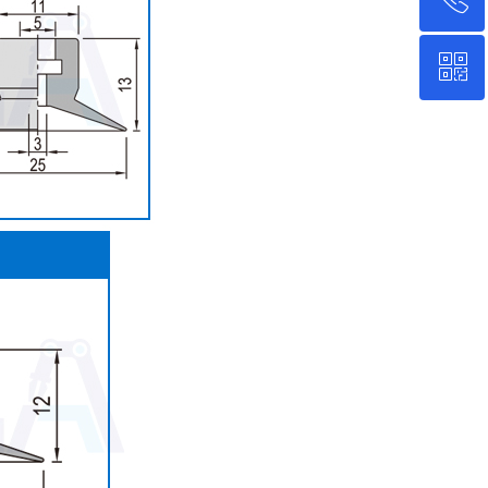
ꀥ
4001586658
微信二维码