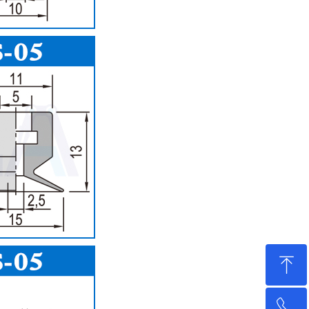
ꁸ
ꂅ
回到顶部